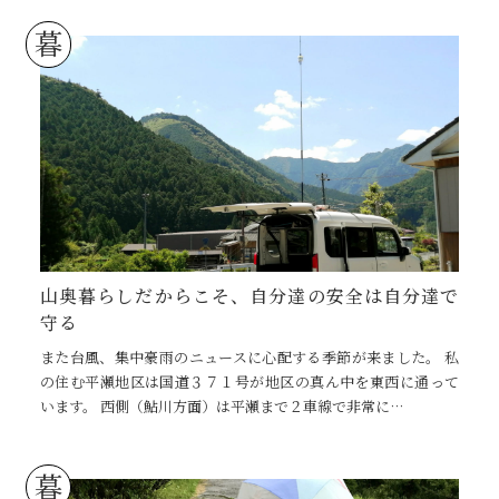
暮
山奥暮らしだからこそ、自分達の安全は自分達で
守る
また台風、集中豪雨のニュースに心配する季節が来ました。 私
の住む平瀬地区は国道３７１号が地区の真ん中を東西に通って
います。 西側（鮎川方面）は平瀬まで２車線で非常に…
暮