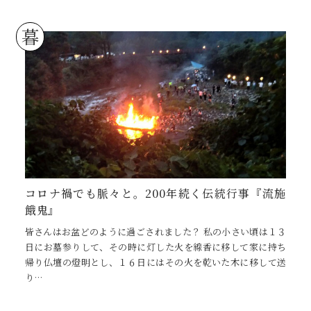
暮
コロナ禍でも脈々と。200年続く伝統行事『流施
餓鬼』
皆さんはお盆どのように過ごされました？ 私の小さい頃は１３
日にお墓参りして、その時に灯した火を線香に移して家に持ち
帰り仏壇の燈明とし、１６日にはその火を乾いた木に移して送
り…