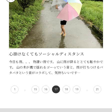
心掛けなくてもソーシャルディスタンス
今日も雨、、、 物凄い雨です。 山に雨が降るととても賑やかで
す。 山の木が風で揺れるゴーっていう音と、雨が打ちつけるバ
タバタという音がコラボして、気持ちいいです…
1
…
15
16
17
18
19
…
21